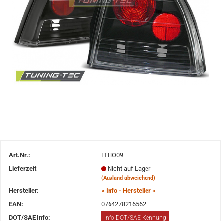
Art.Nr.:
LTHO09
Lieferzeit:
Nicht auf Lager
(Ausland abweichend)
Hersteller:
» Info - Hersteller «
EAN:
0764278216562
DOT/SAE Info:
Info DOT/SAE Kennung