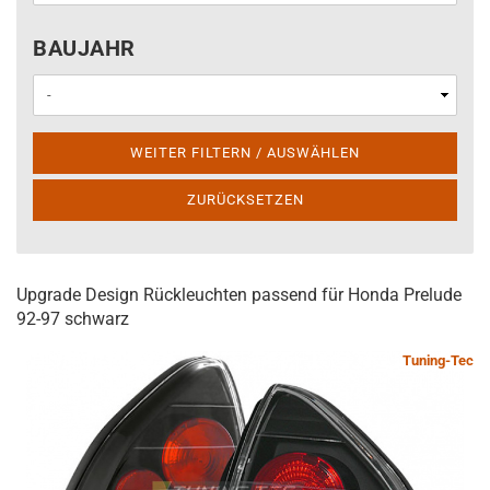
BAUJAHR
BAUJAHR
WEITER FILTERN / AUSWÄHLEN
ZURÜCKSETZEN
Upgrade Design Rückleuchten passend für Honda Prelude
92-97 schwarz
Tuning-Tec