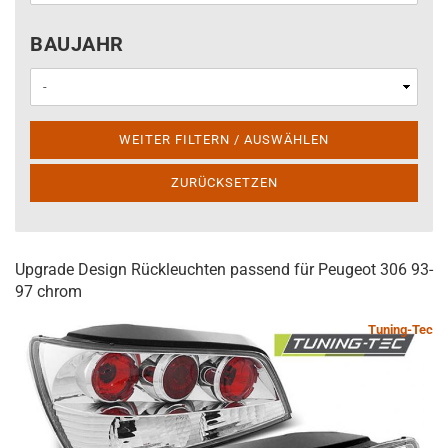
BAUJAHR
BAUJAHR
WEITER FILTERN / AUSWÄHLEN
ZURÜCKSETZEN
Upgrade Design Rückleuchten passend für Peugeot 306 93-
97 chrom
Tuning-Tec