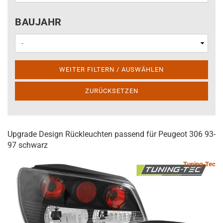
BAUJAHR
BAUJAHR
WEITER FILTERN / AUSWÄHLEN
ZURÜCKSETZEN
Upgrade Design Rückleuchten passend für Peugeot 306 93-
97 schwarz
Tuning-Tec