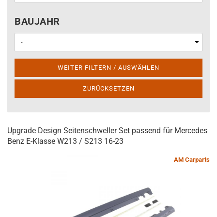
BAUJAHR
BAUJAHR
WEITER FILTERN / AUSWÄHLEN
ZURÜCKSETZEN
Upgrade Design Seitenschweller Set passend für Mercedes
Benz E-Klasse W213 / S213 16-23
AM Carparts