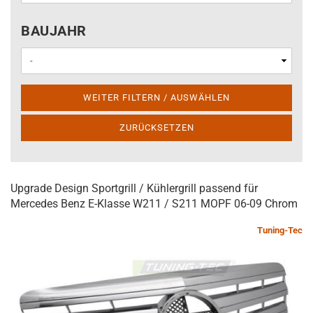
BAUJAHR
BAUJAHR
WEITER FILTERN / AUSWÄHLEN
ZURÜCKSETZEN
Upgrade Design Sportgrill / Kühlergrill passend für
Mercedes Benz E-Klasse W211 / S211 MOPF 06-09 Chrom
Tuning-Tec