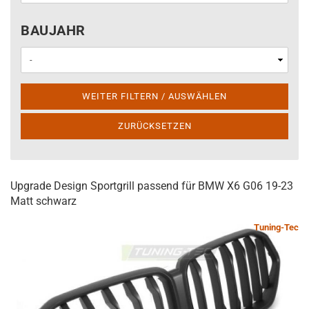
BAUJAHR
BAUJAHR
WEITER FILTERN / AUSWÄHLEN
ZURÜCKSETZEN
Upgrade Design Sportgrill passend für BMW X6 G06 19-23
Matt schwarz
Tuning-Tec