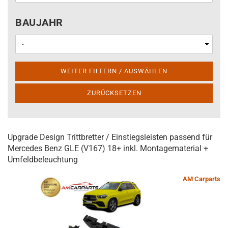
BAUJAHR
BAUJAHR
WEITER FILTERN / AUSWÄHLEN
ZURÜCKSETZEN
Upgrade Design Trittbretter / Einstiegsleisten passend für
Mercedes Benz GLE (V167) 18+ inkl. Montagematerial +
Umfeldbeleuchtung
AM Carparts