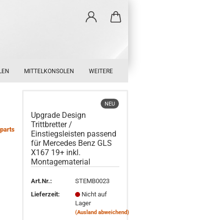
LEN
MITTELKONSOLEN
WEITERE
NEU
Upgrade Design
Trittbretter /
parts
Einstiegsleisten passend
für Mercedes Benz GLS
X167 19+ inkl.
Montagematerial
Art.Nr.:
STEMB0023
Lieferzeit:
Nicht auf
Lager
(Ausland abweichend)