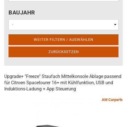
BAUJAHR
BAUJAHR
WEITER FILTERN / AUSWÄHLEN
ZURÜCKSETZEN
Upgrade+ "Freeze" Staufach Mittelkonsole Ablage passend
für Citroen Spacetourer 16+ mit Kühlfunktion, USB und
Induktions-Ladung + App Steuerung
AM Carparts