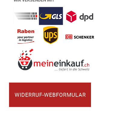
Volkswagen®, Audi®, BMW® und alle weiteren dargestellten Marken