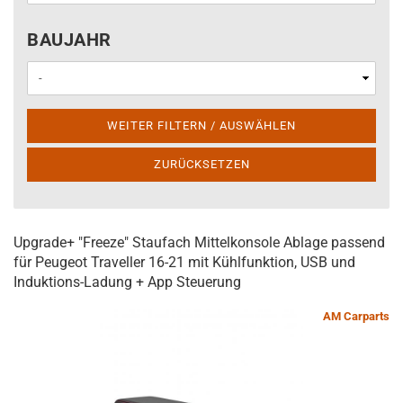
BAUJAHR
BAUJAHR
WEITER FILTERN / AUSWÄHLEN
ZURÜCKSETZEN
Upgrade+ "Freeze" Staufach Mittelkonsole Ablage passend
für Peugeot Traveller 16-21 mit Kühlfunktion, USB und
Induktions-Ladung + App Steuerung
AM Carparts