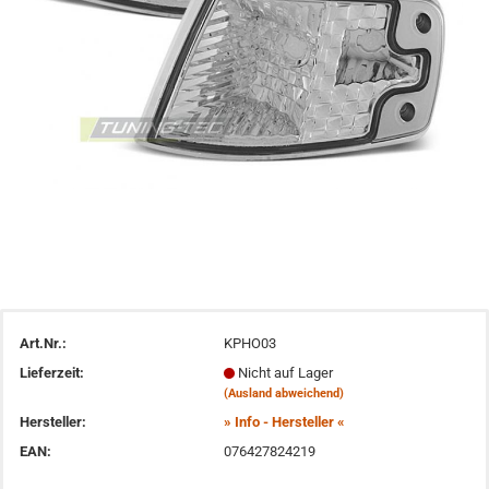
Art.Nr.:
KPHO03
Lieferzeit:
Nicht auf Lager
(Ausland abweichend)
Hersteller:
» Info - Hersteller «
EAN:
076427824219