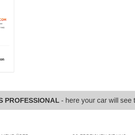
von
S PROFESSIONAL
- here your car will see t