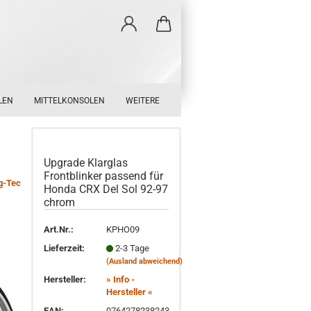
LEN
MITTELKONSOLEN
WEITERE
Upgrade Klarglas
Frontblinker passend für
g-Tec
Honda CRX Del Sol 92-97
chrom
Art.Nr.:
KPHO09
Lieferzeit:
2-3 Tage
(Ausland abweichend)
Hersteller:
» Info -
Hersteller «
EAN:
0764278238243