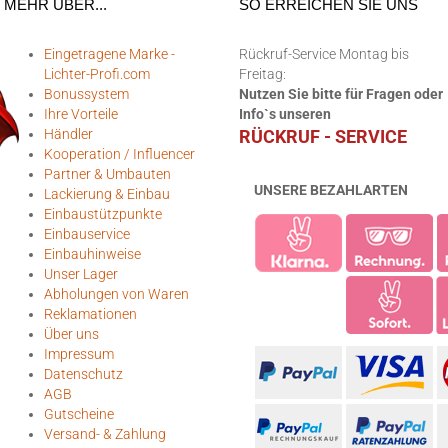
MEHR ÜBER...
SO ERREICHEN SIE UNS
Eingetragene Marke -
Rückruf-Service Montag bis
Lichter-Profi.com
Freitag:
Bonussystem
Nutzen Sie bitte für Fragen oder
Ihre Vorteile
Info`s unseren
Händler
RÜCKRUF - SERVICE
Kooperation / Influencer
Partner & Umbauten
UNSERE BEZAHLARTEN
Lackierung & Einbau
Einbaustützpunkte
Einbauservice
Einbauhinweise
Unser Lager
Abholungen von Waren
Reklamationen
Über uns
Impressum
Datenschutz
AGB
Gutscheine
Versand- & Zahlung