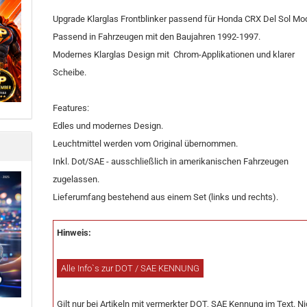
Upgrade Klarglas Frontblinker passend für Honda CRX Del Sol Mod
Passend in Fahrzeugen mit den Baujahren 1992-1997.
Modernes Klarglas Design mit Chrom-Applikationen und klarer
Scheibe.
Features:
Edles und modernes Design.
Leuchtmittel werden vom Original übernommen.
Inkl. Dot/SAE - ausschließlich in amerikanischen Fahrzeugen
zugelassen.
Lieferumfang bestehend aus einem Set (links und rechts).
Hinweis:
Alle Info`s zur DOT / SAE KENNUNG
Gilt nur bei Artikeln mit vermerkter DOT, SAE Kennung im Text. Ni