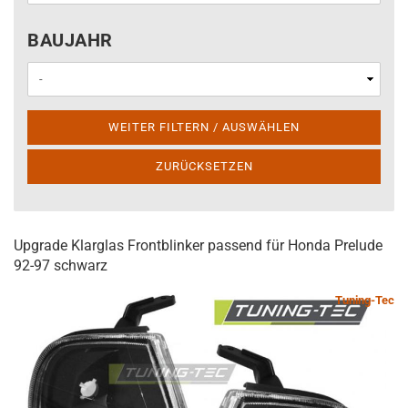
BAUJAHR
BAUJAHR
WEITER FILTERN / AUSWÄHLEN
ZURÜCKSETZEN
Upgrade Klarglas Frontblinker passend für Honda Prelude
92-97 schwarz
Tuning-Tec