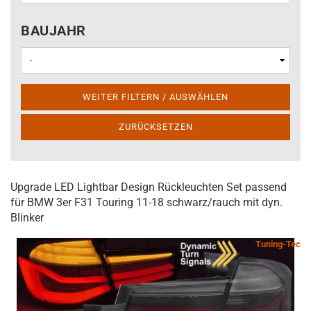
BAUJAHR
BAUJAHR
WEITER FILTERN / AUSWÄHLEN
ZURÜCKSETZEN
Upgrade LED Lightbar Design Rückleuchten Set passend
für BMW 3er F31 Touring 11-18 schwarz/rauch mit dyn.
Blinker
Tuning-Tec