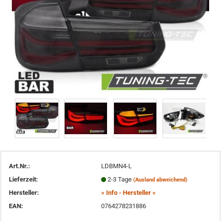
Art.Nr.:
LDBMN4-L
Lieferzeit:
2-3 Tage
(Ausland abweichend)
Hersteller:
» Info - Hersteller «
EAN:
0764278231886