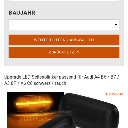
BAUJAHR
BAUJAHR
WEITER FILTERN / AUSWÄHLEN
ZURÜCKSETZEN
Upgrade LED Seitenblinker passend für Audi A4 B6 / B7 /
A3 8P / A6 C6 schwarz / rauch
Tuning-Tec