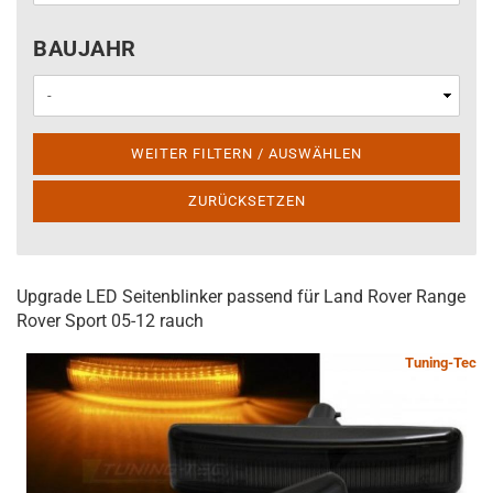
BAUJAHR
BAUJAHR
WEITER FILTERN / AUSWÄHLEN
ZURÜCKSETZEN
Upgrade LED Seitenblinker passend für Land Rover Range
Rover Sport 05-12 rauch
Tuning-Tec