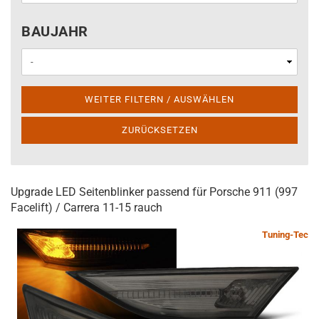
BAUJAHR
BAUJAHR
WEITER FILTERN / AUSWÄHLEN
ZURÜCKSETZEN
Upgrade LED Seitenblinker passend für Porsche 911 (997
Facelift) / Carrera 11-15 rauch
Tuning-Tec