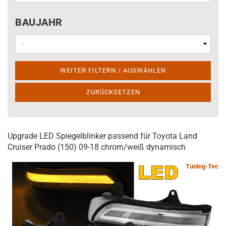
BAUJAHR
BAUJAHR
WEITER FILTERN / AUSWÄHLEN
ZURÜCKSETZEN
Upgrade LED Spiegelblinker passend für Toyota Land
Cruiser Prado (150) 09-18 chrom/weiß dynamisch
Tuning-Tec