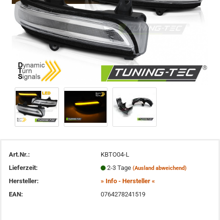
Art.Nr.:
KBTO04-L
Lieferzeit:
2-3 Tage
(Ausland abweichend)
Hersteller:
» Info - Hersteller «
EAN:
0764278241519