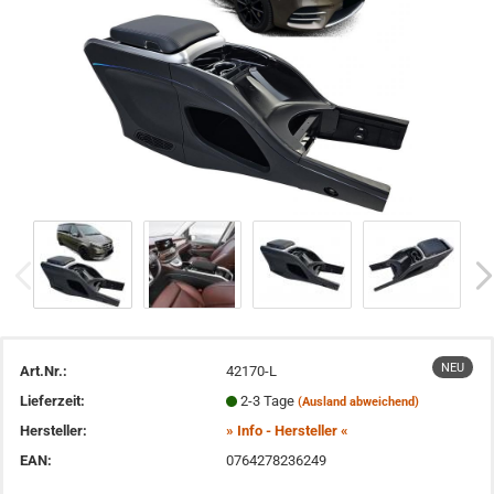
NEU
Art.Nr.:
42170-L
Lieferzeit:
2-3 Tage
(Ausland abweichend)
Hersteller:
» Info - Hersteller «
EAN:
0764278236249