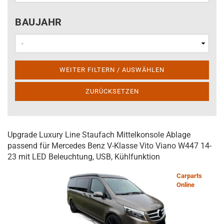
BAUJAHR
BAUJAHR
WEITER FILTERN / AUSWÄHLEN
ZURÜCKSETZEN
Upgrade Luxury Line Staufach Mittelkonsole Ablage
passend für Mercedes Benz V-Klasse Vito Viano W447 14-
23 mit LED Beleuchtung, USB, Kühlfunktion
Carparts
Online