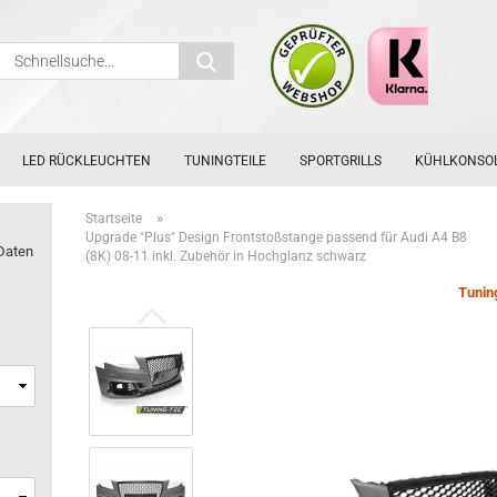
Schnellsuche...
LED RÜCKLEUCHTEN
TUNINGTEILE
SPORTGRILLS
KÜHLKONSO
»
Startseite
Upgrade "Plus" Design Frontstoßstange passend für Audi A4 B8
Daten
(8K) 08-11 inkl. Zubehör in Hochglanz schwarz
Tunin