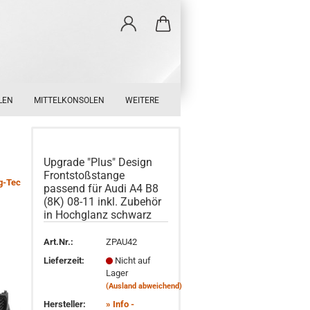
LEN
MITTELKONSOLEN
WEITERE
Upgrade "Plus" Design
Frontstoßstange
g-Tec
passend für Audi A4 B8
(8K) 08-11 inkl. Zubehör
in Hochglanz schwarz
Art.Nr.:
ZPAU42
Lieferzeit:
Nicht auf
Lager
(Ausland abweichend)
Hersteller:
» Info -