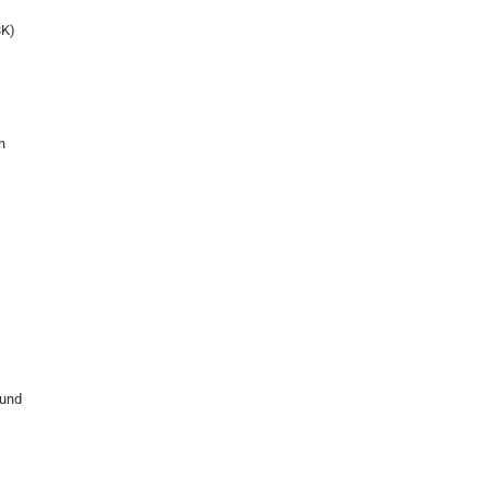
8K)
n
 und