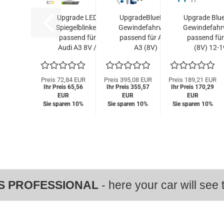
Upgrade LED
UpgradeBlueLine
Upgrade Blu
Spiegelblinker
Gewindefahrwerk
Gewindefahr
passend für
passend für Audi
passend für
Audi A3 8V /
A3 (8V)
(8V) 12-1
A4 B8 /A5 10-
Sportback und
Sportback 
16
Limo 12-19, 1.6
Limousine 
schwarz/rauch
TDI, 2.0TDI, nur...
TDI, 2.0TDI, n
Preis 72,84 EUR
Preis 395,08 EUR
Preis 189,21 EUR
Ihr Preis 65,56
dynamisch
Ihr Preis 355,57
Ihr Preis 170,29
EUR
EUR
EUR
Sie sparen 10%
Sie sparen 10%
Sie sparen 10%
S PROFESSIONAL
- here your car will see t