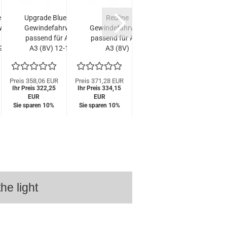
eLine
Upgrade BlueLine
Redline
LED
werk
Gewindefahrwerk
Gewindefahrwerk
Tagfahrlicht
T
 A3
passend für Audi
passend für Audi
Scheinwerfer
S
9
A3 (8V) 12-19,
A3 (8V)
passend für
S
und
1.2 TFSI, 1.4
Sportback / Limo
Audi A3 8V
f
1.6
TFSI, 1.6 TDI, 1.8
1.6 TDI / 2.0TDI,
12-16
ur...
TFSI,...
2012-, nur
schwarz
s
Preis 358,06 EUR
Preis 371,28 EUR
UVP 805,00 EUR
UVP 9
Ihr Preis 322,25
Ihr Preis 334,15
passend...
Special Preis
Speci
L
EUR
EUR
399,00 EUR
699
Sie sparen 10%
Sie sparen 10%
he light