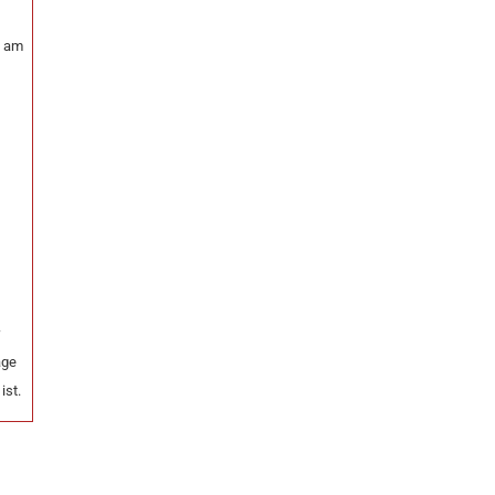
k am
r
age
ist.