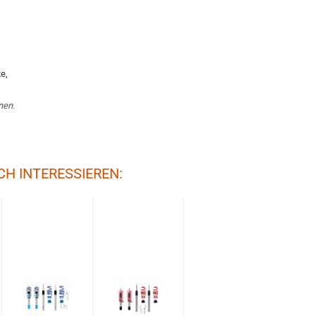
e,
nen.
CH INTERESSIEREN: