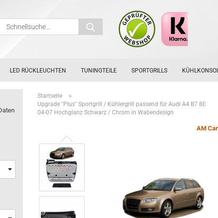
Schnellsuche...
LED RÜCKLEUCHTEN
TUNINGTEILE
SPORTGRILLS
KÜHLKONSO
»
Startseite
Upgrade "Plus" Sportgrill / Kühlergrill passend für Audi A4 B7 8E
Daten
04-07 Hochglanz Schwarz / Chrom in Wabendesign
AM Car