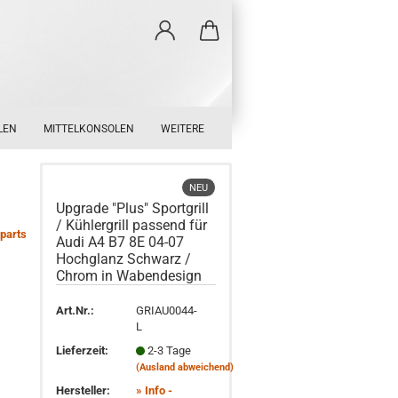
LEN
MITTELKONSOLEN
WEITERE
NEU
Upgrade "Plus" Sportgrill
/ Kühlergrill passend für
parts
Audi A4 B7 8E 04-07
Hochglanz Schwarz /
Chrom in Wabendesign
Art.Nr.:
GRIAU0044-
L
Lieferzeit:
2-3 Tage
(Ausland abweichend)
Hersteller:
» Info -