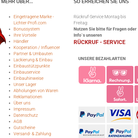
MEHR ÜBER...
SO ERREICHEN SIE UNS
Eingetragene Marke -
Rückruf-Service Montag bis
Lichter-Profi.com
Freitag:
Bonussystem
Nutzen Sie bitte für Fragen oder
Ihre Vorteile
Info`s unseren
Händler
RÜCKRUF - SERVICE
Kooperation / Influencer
Partner & Umbauten
UNSERE BEZAHLARTEN
Lackierung & Einbau
Einbaustützpunkte
Einbauservice
Einbauhinweise
Unser Lager
Abholungen von Waren
Reklamationen
Über uns
Impressum
Datenschutz
AGB
Gutscheine
Versand- & Zahlung