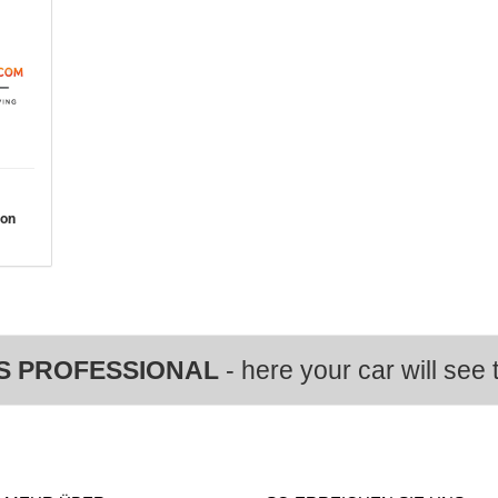
von
S PROFESSIONAL
- here your car will see t