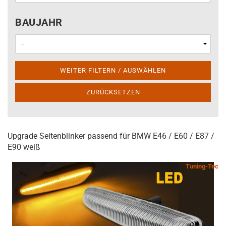
BAUJAHR
BAUJAHR
WEITER FILTERN / AUSWÄHLEN
ZURÜCKSETZEN
Upgrade Seitenblinker passend für BMW E46 / E60 / E87 /
E90 weiß
Tuning-Tec