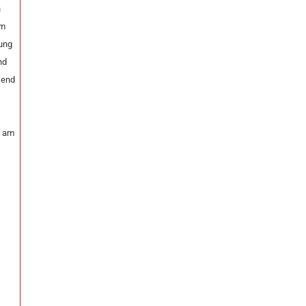
n
im
sung
nd
send
k am