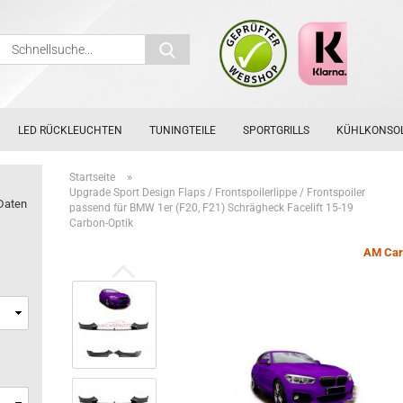
Schnellsuche...
LED RÜCKLEUCHTEN
TUNINGTEILE
SPORTGRILLS
KÜHLKONSO
»
Startseite
Upgrade Sport Design Flaps / Frontspoilerlippe / Frontspoiler
Daten
passend für BMW 1er (F20, F21) Schrägheck Facelift 15-19
Carbon-Optik
AM Car