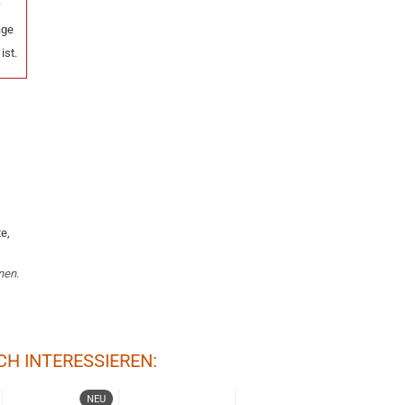
r
age
ist.
e,
nen.
CH INTERESSIEREN:
NEU