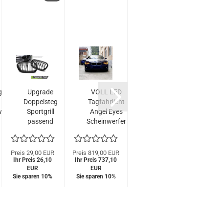
grade
Upgrade
VOLL LED
VOLL LED
Doppelsteg
Tagfahrlicht
Tagfahrlicht
T
erfer
Sportgrill
Angel Eyes
Angel Eyes
1er
passend
Scheinwerfer
Scheinwerfer
S
/ 2er
für BMW
passend für
passend für
p
3er
1er
BMW 1er
BMW 1er
4er...
F20/F21
F20/F21 11-
F20/F21 11-
F
Preis 29,00 EUR
Preis 819,00 EUR
UVP 839,00 EUR
Preis 
Ihr Preis 26,10
Facelift 15-
Ihr Preis 737,10
15 schwarz
Special Preis
15 schwarz
Ihr Pr
(F
EUR
EUR
579,00 EUR
18
mit dyn.
mit dyn.
Sie sparen 10%
Sie sparen 10%
Sie s
Hochglanz
Blinker...
Blinker...
schwarz