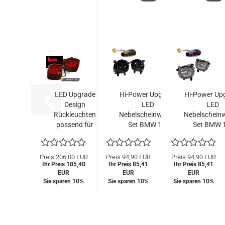
LED Upgrade
Hi-Power Upgrade
Hi-Power Up
Design
LED
LED
Rückleuchten
Nebelscheinwerfer
Nebelscheinw
passend für
Set BMW 1er
Set BMW 
BMW 1er F20
F20/F21 LCI / 2er
F20/F21 LCI 
11-14
F22 LCI / 3er
F22 LCI / 
rot/rauch
F30/31 LCI / 4er...
F30/31 LCI / 
Preis 206,00 EUR
Preis 94,90 EUR
Preis 94,90 EUR
Ihr Preis 185,40
Ihr Preis 85,41
Ihr Preis 85,41
EUR
EUR
EUR
Sie sparen 10%
Sie sparen 10%
Sie sparen 10%