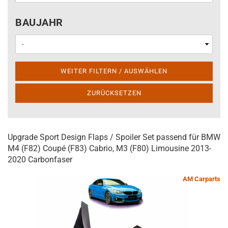
BAUJAHR
BAUJAHR
WEITER FILTERN / AUSWÄHLEN
ZURÜCKSETZEN
Upgrade Sport Design Flaps / Spoiler Set passend für BMW
M4 (F82) Coupé (F83) Cabrio, M3 (F80) Limousine 2013-
2020 Carbonfaser
AM Carparts