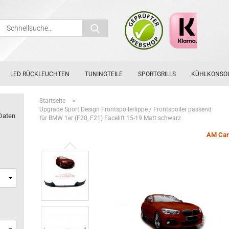
Schnellsuche...
LED RÜCKLEUCHTEN
TUNINGTEILE
SPORTGRILLS
KÜHLKONSO
»
Startseite
Upgrade Sport Design Frontspoilerlippe / Frontspoiler passend
Daten
für BMW 1er (F20, F21) Facelift 15-19 Matt schwarz
AM Car