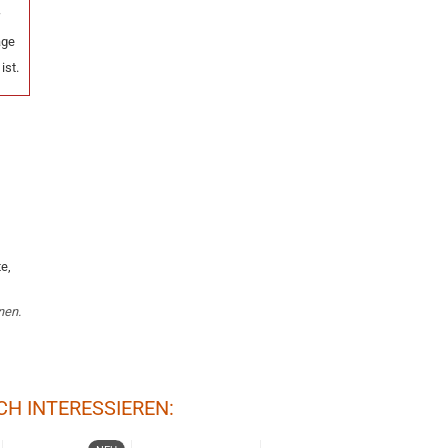
r
age
ist.
e,
nen.
CH INTERESSIEREN: