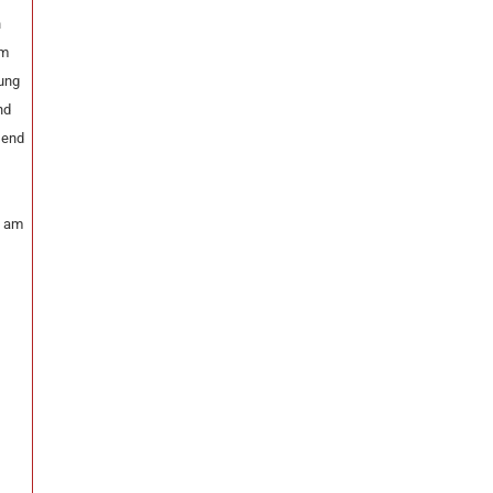
n
im
sung
nd
send
k am