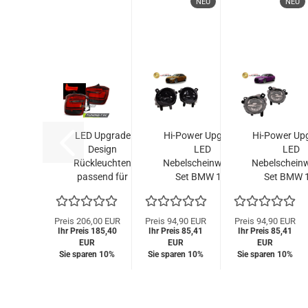
NEU
NEU
LED Upgrade
Hi-Power Upgrade
Hi-Power Up
Design
LED
LED
Rückleuchten
Nebelscheinwerfer
Nebelscheinw
passend für
Set BMW 1er
Set BMW 
BMW 1er F20
F20/F21 LCI / 2er
F20/F21 LCI 
11-14
F22 LCI / 3er
F22 LCI / 
rot/rauch
F30/31 LCI / 4er...
F30/31 LCI / 
Preis 206,00 EUR
Preis 94,90 EUR
Preis 94,90 EUR
Ihr Preis 185,40
Ihr Preis 85,41
Ihr Preis 85,41
EUR
EUR
EUR
Sie sparen 10%
Sie sparen 10%
Sie sparen 10%