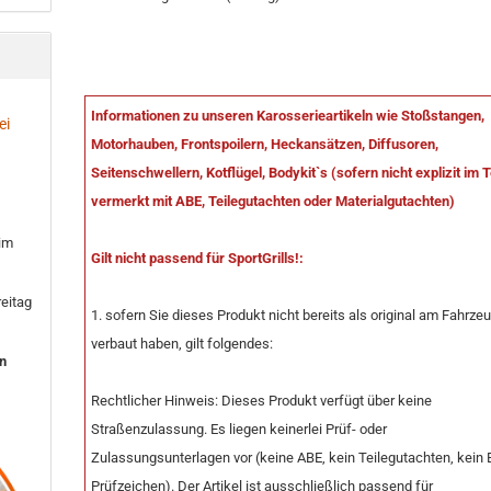
Informationen zu unseren Karosserieartikeln wie Stoßstangen,
ei
Motorhauben, Frontspoilern, Heckansätzen, Diffusoren,
Seitenschwellern, Kotflügel, Bodykit`s (sofern nicht explizit im 
vermerkt mit ABE, Teilegutachten oder Materialgutachten)
 im
Gilt nicht passend für SportGrills!:
eitag
1. sofern Sie dieses Produkt nicht bereits als original am Fahrze
verbaut haben, gilt folgendes:
en
Rechtlicher Hinweis: Dieses Produkt verfügt über keine
Straßenzulassung. Es liegen keinerlei Prüf- oder
Zulassungsunterlagen vor (keine ABE, kein Teilegutachten, kein 
Prüfzeichen). Der Artikel ist ausschließlich passend für