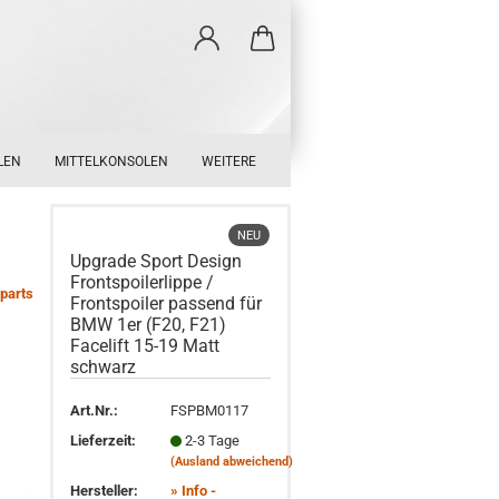
LEN
MITTELKONSOLEN
WEITERE
NEU
Upgrade Sport Design
Frontspoilerlippe /
parts
Frontspoiler passend für
BMW 1er (F20, F21)
Facelift 15-19 Matt
schwarz
Art.Nr.:
FSPBM0117
Lieferzeit:
2-3 Tage
(Ausland abweichend)
Hersteller:
» Info -