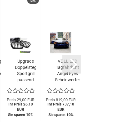
NEU
grade
Upgrade
VOLL LED
VOLL LED
Doppelsteg
Tagfahrlicht
Tagfahrlicht
T
erfer
Sportgrill
Angel Eyes
Angel Eyes
1er
passend
Scheinwerfer
Scheinwerfer
S
/ 2er
für BMW
passend für
passend für
p
3er
1er
BMW 1er
BMW 1er
4er...
F20/F21
F20/F21 11-
F20/F21 11-
F
Preis 29,00 EUR
Preis 819,00 EUR
UVP 839,00 EUR
Preis 
Ihr Preis 26,10
Facelift 15-
Ihr Preis 737,10
15 schwarz
Special Preis
15 schwarz
Ihr Pr
(F
EUR
EUR
579,00 EUR
18
mit dyn.
mit dyn.
Sie sparen 10%
Sie sparen 10%
Sie s
Hochglanz
Blinker...
Blinker...
schwarz