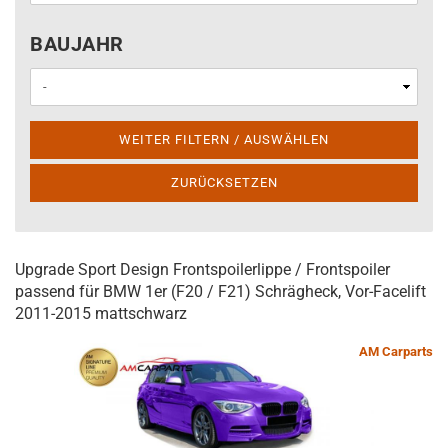
BAUJAHR
BAUJAHR
WEITER FILTERN / AUSWÄHLEN
ZURÜCKSETZEN
Upgrade Sport Design Frontspoilerlippe / Frontspoiler
passend für BMW 1er (F20 / F21) Schrägheck, Vor-Facelift
2011-2015 mattschwarz
AM Carparts