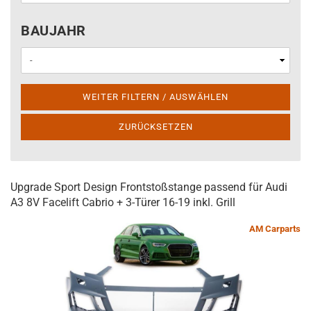
BAUJAHR
BAUJAHR
WEITER FILTERN / AUSWÄHLEN
ZURÜCKSETZEN
Upgrade Sport Design Frontstoßstange passend für Audi
A3 8V Facelift Cabrio + 3-Türer 16-19 inkl. Grill
AM Carparts