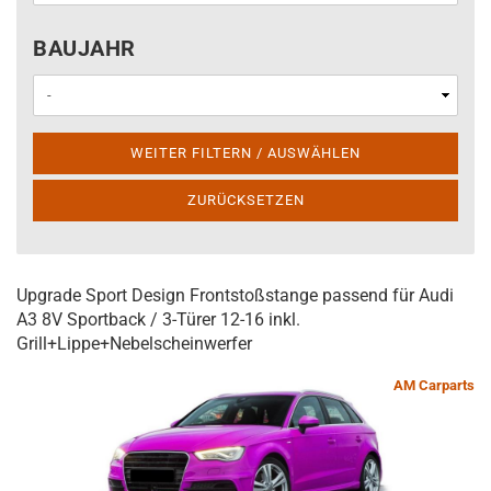
BAUJAHR
BAUJAHR
WEITER FILTERN / AUSWÄHLEN
ZURÜCKSETZEN
Upgrade Sport Design Frontstoßstange passend für Audi
A3 8V Sportback / 3-Türer 12-16 inkl.
Grill+Lippe+Nebelscheinwerfer
AM Carparts