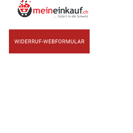
Volkswagen®, Audi®, BMW® und alle weiteren dargestellten Marken
sind eingetragene Marken der jeweiligen Inhaber. Die Verwendung der
Marken dient ausschließlich der Identifikation der Kompatibilität bzw.
Zuordnung der angebotenen Produkte. Es besteht keine wirtschaftliche
Verbindung zu den Markeninhabern, sofern nicht ausdrücklich
angegeben.
Alle Preise in Euro und inkl. der gesetzl. Mehrwertsteuer, zzgl. Versandkosten.