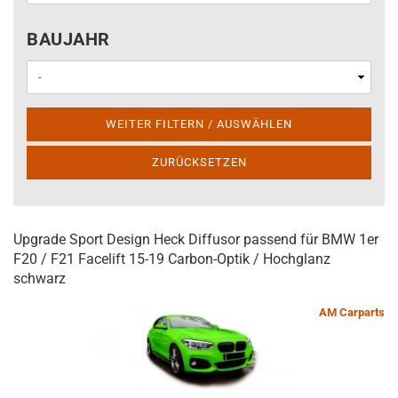
BAUJAHR
BAUJAHR
WEITER FILTERN / AUSWÄHLEN
ZURÜCKSETZEN
Upgrade Sport Design Heck Diffusor passend für BMW 1er
F20 / F21 Facelift 15-19 Carbon-Optik / Hochglanz
schwarz
AM Carparts