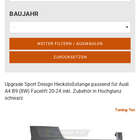
BAUJAHR
BAUJAHR
WEITER FILTERN / AUSWÄHLEN
ZURÜCKSETZEN
Upgrade Sport Design Heckstoßstange passend für Audi
A4 B9 (8W) Facelift 20-24 inkl. Zubehör in Hochglanz
schwarz
Tuning-Tec