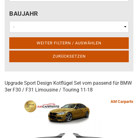
BAUJAHR
BAUJAHR
WEITER FILTERN / AUSWÄHLEN
ZURÜCKSETZEN
Upgrade Sport Design Kotflügel Set vorn passend für BMW
3er F30 / F31 Limousine / Touring 11-18
AM Carparts