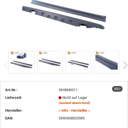
NEU
Art.Nr.:
SKIBM0011
Lieferzeit:
Nicht auf Lager
(Ausland abweichend)
Hersteller:
» Info - Hersteller «
EAN:
5390368820385