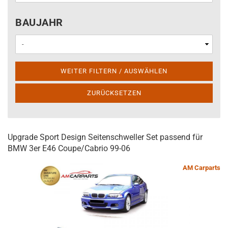
BAUJAHR
BAUJAHR
WEITER FILTERN / AUSWÄHLEN
ZURÜCKSETZEN
Upgrade Sport Design Seitenschweller Set passend für
BMW 3er E46 Coupe/Cabrio 99-06
AM Carparts