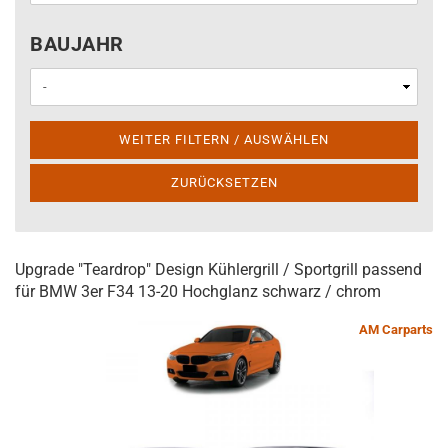
BAUJAHR
BAUJAHR
WEITER FILTERN / AUSWÄHLEN
ZURÜCKSETZEN
Upgrade "Teardrop" Design Kühlergrill / Sportgrill passend
für BMW 3er F34 13-20 Hochglanz schwarz / chrom
AM Carparts