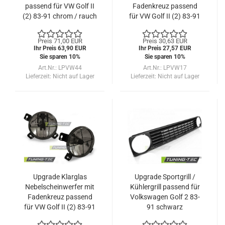
passend für VW Golf II
Fadenkreuz passend
(2) 83-91 chrom / rauch
für VW Golf II (2) 83-91
klar
Preis 71,00 EUR
Preis 30,63 EUR
Ihr Preis 63,90 EUR
Ihr Preis 27,57 EUR
Sie sparen 10%
Sie sparen 10%
Art.Nr.: LPVW44
Art.Nr.: LPVW17
Lieferzeit:
Nicht auf Lager
Lieferzeit:
Nicht auf Lager
Upgrade Klarglas
Upgrade Sportgrill /
Nebelscheinwerfer mit
Kühlergrill passend für
Fadenkreuz passend
Volkswagen Golf 2 83-
für VW Golf II (2) 83-91
91 schwarz
rauch