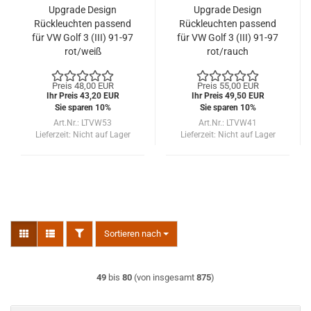
Upgrade Design
Upgrade Design
Rückleuchten passend
Rückleuchten passend
für VW Golf 3 (III) 91-97
für VW Golf 3 (III) 91-97
rot/weiß
rot/rauch
Preis 48,00 EUR
Preis 55,00 EUR
Ihr Preis 43,20 EUR
Ihr Preis 49,50 EUR
Sie sparen 10%
Sie sparen 10%
Art.Nr.: LTVW53
Art.Nr.: LTVW41
Lieferzeit:
Nicht auf Lager
Lieferzeit:
Nicht auf Lager
FILTER
Sortieren nach
Sortieren nach
49
bis
80
(von insgesamt
875
)