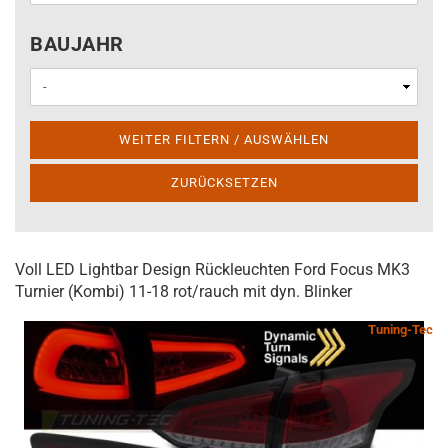
BAUJAHR
BAUJAHR
WEITER FILTERN / AUSWÄHLEN
ZURÜCKSETZEN
Voll LED Lightbar Design Rückleuchten Ford Focus MK3
Turnier (Kombi) 11-18 rot/rauch mit dyn. Blinker
Tuning-Tec