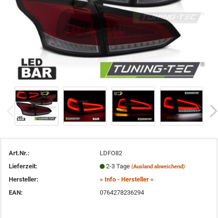
Art.Nr.:
LDFO82
Lieferzeit:
2-3 Tage
(Ausland abweichend)
Hersteller:
» Info - Hersteller «
EAN:
0764278236294