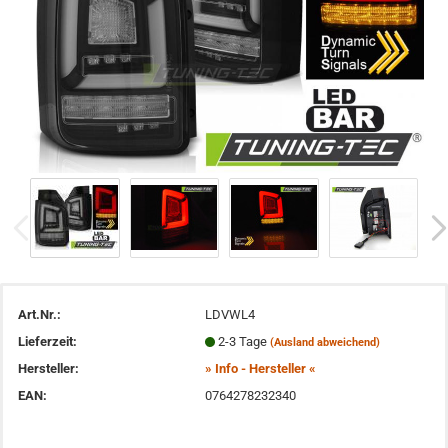
Art.Nr.:
LDVWL4
Lieferzeit:
2-3 Tage
(Ausland abweichend)
Hersteller:
» Info - Hersteller «
EAN:
0764278232340