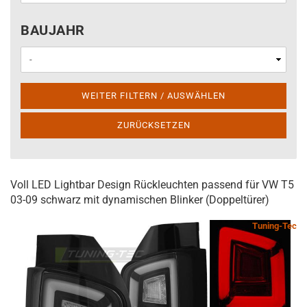
BAUJAHR
BAUJAHR
WEITER FILTERN / AUSWÄHLEN
ZURÜCKSETZEN
Voll LED Lightbar Design Rückleuchten passend für VW T5
03-09 schwarz mit dynamischen Blinker (Doppeltürer)
Tuning-Tec