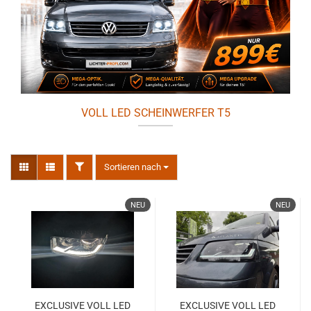
VOLL LED SCHEINWERFER T5
FILTER
Sortieren nach
Sortieren nach
NEU
NEU
EXCLUSIVE VOLL LED
EXCLUSIVE VOLL LED