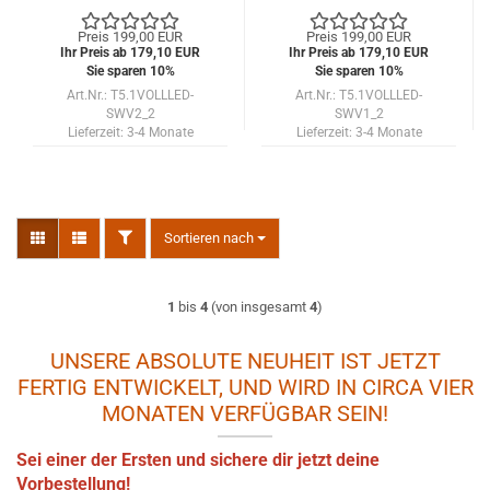
für VW T5 03-09
schwarz mit Dynamik
schwarz ohne Dynamik
und Welcome-Funktion
Preis 199,00 EUR
Preis 199,00 EUR
und ohne Welcome-
Ihr Preis ab 179,10 EUR
Ihr Preis ab 179,10 EUR
Funktion
Sie sparen 10%
Sie sparen 10%
Art.Nr.: T5.1VOLLLED-
Art.Nr.: T5.1VOLLLED-
SWV2_2
SWV1_2
Lieferzeit:
3-4 Monate
Lieferzeit:
3-4 Monate
FILTER
Sortieren nach
Sortieren nach
1
bis
4
(von insgesamt
4
)
UNSERE ABSOLUTE NEUHEIT IST JETZT
FERTIG ENTWICKELT, UND WIRD IN CIRCA VIER
MONATEN VERFÜGBAR SEIN!
Sei einer der Ersten und sichere dir jetzt deine
Vorbestellung!