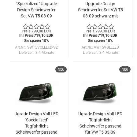
"Specialized" Upgrade
Upgrade Design
Design Scheinwerfer
Scheinwerfer Set VW T5
Set VW T5 03-09
03-09 schwarz mit
schwarz
Willkommensfunktion
und dyn. LED Blinker
Preis 799,00 EUR
Preis 799,00 EUR
Ihr Preis 719,10 EUR
Ihr Preis 719,10 EUR
Sie sparen 10%
Sie sparen 10%
Art.Nr.: VWT5VOLLLED-V2
Art.Nr.: VWT5VOLLLED
Lieferzeit:
3-4 Monate
Lieferzeit:
3-4 Monate
NEU
NEU
Ugrade Design Voll LED
Ugrade Design Voll LED
"Specialized"
Tagfahrlicht
Tagfahrlicht
Scheinwerfer passend
Scheinwerfer passend
für VW T5 03-09