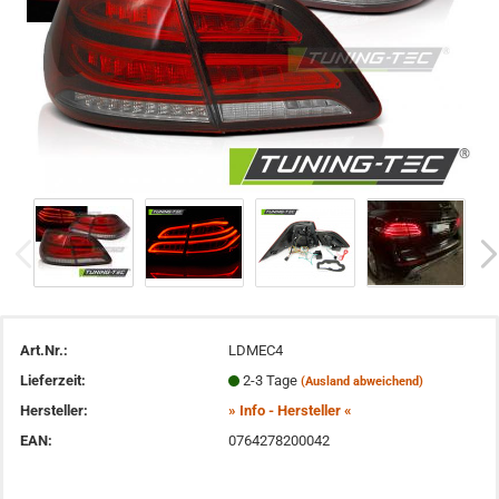
Art.Nr.:
LDMEC4
Lieferzeit:
2-3 Tage
(Ausland abweichend)
Hersteller:
» Info - Hersteller «
EAN:
0764278200042