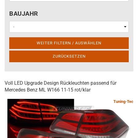
BAUJAHR
BAUJAHR
WEITER FILTERN / AUSWÄHLEN
ZURÜCKSETZEN
Voll LED Upgrade Design Rückleuchten passend für
Mercedes Benz ML W166 11-15 rot/klar
Tuning-Tec