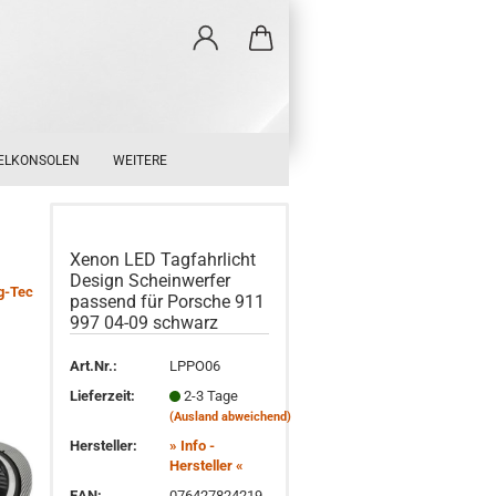
ELKONSOLEN
WEITERE
Xenon LED Tagfahrlicht
Design Scheinwerfer
g-Tec
passend für Porsche 911
997 04-09 schwarz
Art.Nr.:
LPPO06
Lieferzeit:
2-3 Tage
(Ausland abweichend)
Hersteller:
» Info -
Hersteller «
EAN:
076427824219