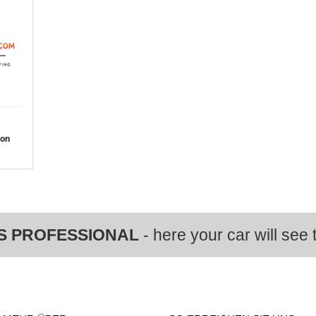
von
S PROFESSIONAL
- here your car will see t