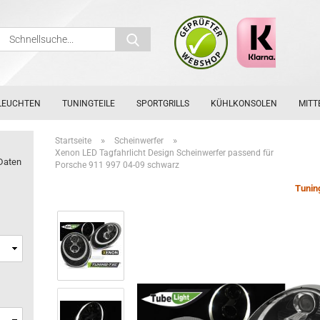
Schnellsuche...
LEUCHTEN
TUNINGTEILE
SPORTGRILLS
KÜHLKONSOLEN
MITT
»
»
Startseite
Scheinwerfer
Xenon LED Tagfahrlicht Design Scheinwerfer passend für
Daten
Porsche 911 997 04-09 schwarz
Tunin