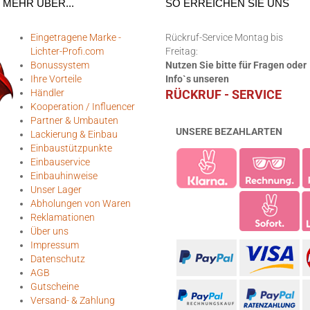
MEHR ÜBER...
SO ERREICHEN SIE UNS
Eingetragene Marke -
Rückruf-Service Montag bis
Lichter-Profi.com
Freitag:
Bonussystem
Nutzen Sie bitte für Fragen oder
Ihre Vorteile
Info`s unseren
Händler
RÜCKRUF - SERVICE
Kooperation / Influencer
Partner & Umbauten
UNSERE BEZAHLARTEN
Lackierung & Einbau
Einbaustützpunkte
Einbauservice
Einbauhinweise
Unser Lager
Abholungen von Waren
Reklamationen
Über uns
Impressum
Datenschutz
AGB
Gutscheine
Versand- & Zahlung