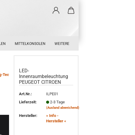
LEN
MITTELKONSOLEN
WEITERE
LED-
g-Tec
Innenraumbeleuchtung
PEUGEOT CITROEN
Art.Nr.:
ILPE01
Lieferzeit:
2-3 Tage
(Ausland abweichend)
Hersteller:
» Info -
Hersteller «