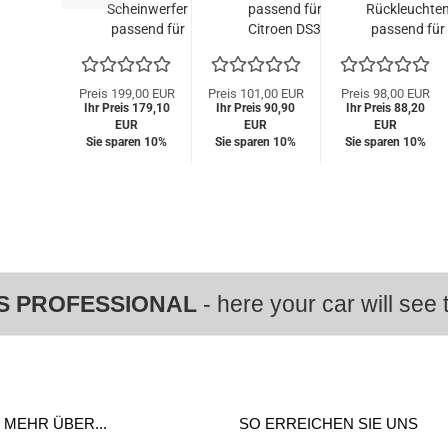
Scheinwerfer
passend für
Rückleuchte
passend für
Citroen DS3
passend für
Citroen C3
rechts
Citroen C2
02-09 chrom
(Beifahrerseite)
03-10
10-14
schwarz
Preis 199,00 EUR
Preis 101,00 EUR
Preis 98,00 EUR
Ihr Preis 179,10
Ihr Preis 90,90
Ihr Preis 88,20
EUR
EUR
EUR
Sie sparen 10%
Sie sparen 10%
Sie sparen 10%
S PROFESSIONAL
- here your car will see t
MEHR ÜBER...
SO ERREICHEN SIE UNS