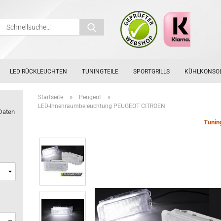
Schnellsuche...
LED RÜCKLEUCHTEN
TUNINGTEILE
SPORTGRILLS
KÜHLKONSO
»
»
Startseite
Peugeot
LED-Innenraumbeleuchtung PEUGEOT CITROEN
Daten
Tunin