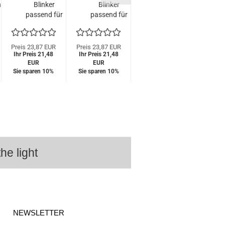
n
Blinker
Blinker
passend für Peugeot 
S
passend für
passend für
/ 207 / 207 CC / 307 
p
Citroen C4
Citroen C4
308 / 406 Coupe / 406.
04-11 Weiß
04-11
dynamisch
Schwarz
Preis 23,87 EUR
Preis 23,87 EUR
Preis 17,85 EUR
Preis 
Ihr Preis 21,48
Ihr Preis 21,48
dynamisch
Ihr Preis 16,07
Ihr Pr
EUR
EUR
EUR
Sie sparen 10%
Sie sparen 10%
Sie sparen 10%
Sie s
he light
NEWSLETTER