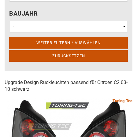
BAUJAHR
BAUJAHR
WEITER FILTERN / AUSWÄHLEN
ZURÜCKSETZEN
Upgrade Design Rückleuchten passend für Citroen C2 03-
10 schwarz
Tuning-Tec