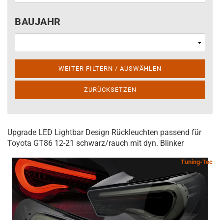
BAUJAHR
BAUJAHR
WEITER FILTERN / AUSWÄHLEN
ZURÜCKSETZEN
Upgrade LED Lightbar Design Rückleuchten passend für
Toyota GT86 12-21 schwarz/rauch mit dyn. Blinker
Tuning-Tec