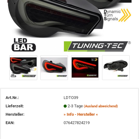
Art.Nr.:
LDTO39
Lieferzeit:
2-3 Tage
(Ausland abweichend)
Hersteller:
» Info - Hersteller «
EAN:
076427824219