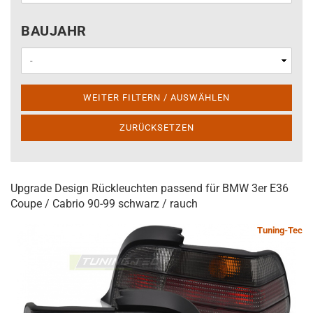
BAUJAHR
BAUJAHR
WEITER FILTERN / AUSWÄHLEN
ZURÜCKSETZEN
Upgrade Design Rückleuchten passend für BMW 3er E36
Coupe / Cabrio 90-99 schwarz / rauch
Tuning-Tec