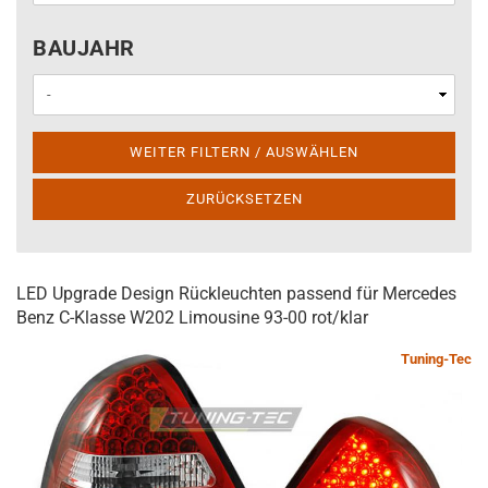
BAUJAHR
BAUJAHR
WEITER FILTERN / AUSWÄHLEN
ZURÜCKSETZEN
LED Upgrade Design Rückleuchten passend für Mercedes
Benz C-Klasse W202 Limousine 93-00 rot/klar
Tuning-Tec