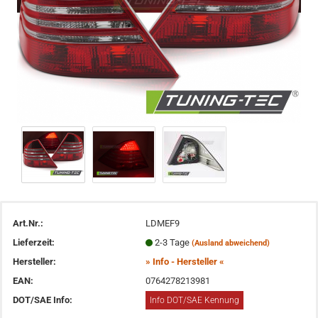
Art.Nr.:
LDMEF9
Lieferzeit:
2-3 Tage
(Ausland abweichend)
Hersteller:
» Info - Hersteller «
EAN:
0764278213981
DOT/SAE Info:
Info DOT/SAE Kennung