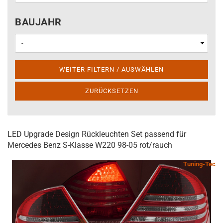
BAUJAHR
BAUJAHR
WEITER FILTERN / AUSWÄHLEN
ZURÜCKSETZEN
LED Upgrade Design Rückleuchten Set passend für
Mercedes Benz S-Klasse W220 98-05 rot/rauch
Tuning-Tec