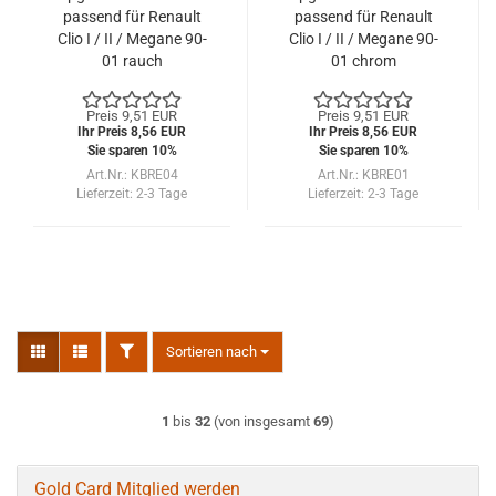
passend für Renault
passend für Renault
Clio I / II / Megane 90-
Clio I / II / Megane 90-
01 rauch
01 chrom
Preis 9,51 EUR
Preis 9,51 EUR
Ihr Preis 8,56 EUR
Ihr Preis 8,56 EUR
Sie sparen 10%
Sie sparen 10%
Art.Nr.: KBRE04
Art.Nr.: KBRE01
Lieferzeit:
2-3 Tage
Lieferzeit:
2-3 Tage
FILTER
Sortieren nach
Sortieren nach
1
bis
32
(von insgesamt
69
)
Gold Card Mitglied werden