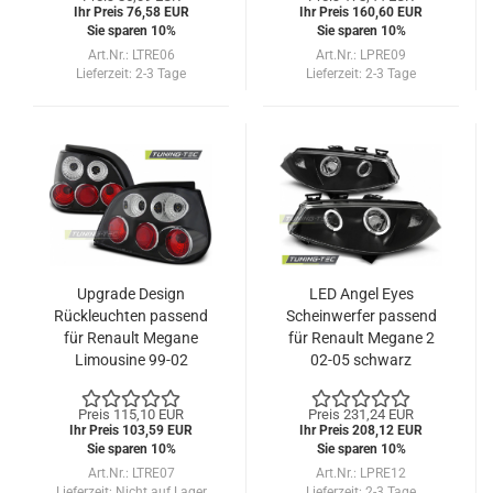
Ihr Preis 76,58 EUR
Ihr Preis 160,60 EUR
Sie sparen 10%
Sie sparen 10%
Art.Nr.: LTRE06
Art.Nr.: LPRE09
Lieferzeit:
2-3 Tage
Lieferzeit:
2-3 Tage
Upgrade Design
LED Angel Eyes
Rückleuchten passend
Scheinwerfer passend
für Renault Megane
für Renault Megane 2
Limousine 99-02
02-05 schwarz
schwarz
Preis 115,10 EUR
Preis 231,24 EUR
Ihr Preis 103,59 EUR
Ihr Preis 208,12 EUR
Sie sparen 10%
Sie sparen 10%
Art.Nr.: LTRE07
Art.Nr.: LPRE12
Lieferzeit:
Nicht auf Lager
Lieferzeit:
2-3 Tage