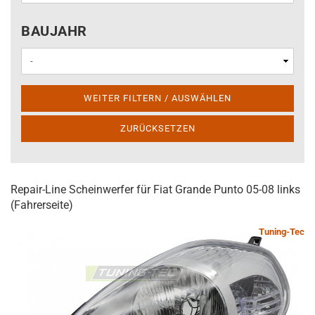
BAUJAHR
BAUJAHR
WEITER FILTERN / AUSWÄHLEN
ZURÜCKSETZEN
Repair-Line Scheinwerfer für Fiat Grande Punto 05-08 links
(Fahrerseite)
Tuning-Tec