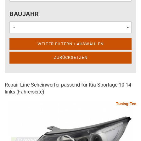
BAUJAHR
BAUJAHR
WEITER FILTERN / AUSWÄHLEN
ZURÜCKSETZEN
Repair-Line Scheinwerfer passend für Kia Sportage 10-14
links (Fahrerseite)
Tuning-Tec