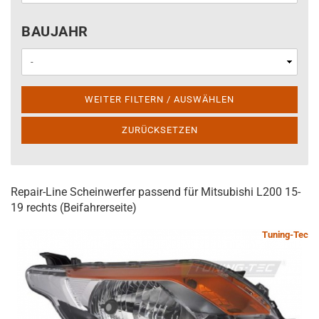
BAUJAHR
BAUJAHR
WEITER FILTERN / AUSWÄHLEN
ZURÜCKSETZEN
Repair-Line Scheinwerfer passend für Mitsubishi L200 15-
19 rechts (Beifahrerseite)
Tuning-Tec