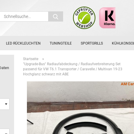
Schnellsuche...
LED RÜCKLEUCHTEN
TUNINGTEILE
SPORTGRILLS
KÜHLKONSO
»
Startseite
"Upgrade-Bus" Radlaufabdeckung / Radlaufverbreiterung Set
Daten
passend für VW T6.1 Transporter / Caravelle / Multivan 19-23
Hochglanz schwarz mit ABE
AM Car