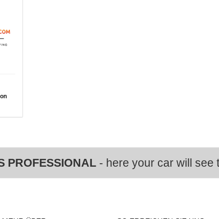
von
S PROFESSIONAL
- here your car will see t