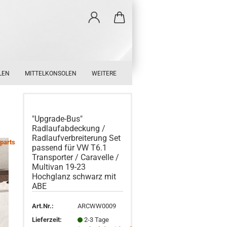
LEN
MITTELKONSOLEN
WEITERE
"Upgrade-Bus"
Radlaufabdeckung /
Radlaufverbreiterung Set
parts
passend für VW T6.1
Transporter / Caravelle /
Multivan 19-23
Hochglanz schwarz mit
ABE
Art.Nr.:
ARCWW0009
Lieferzeit:
2-3 Tage