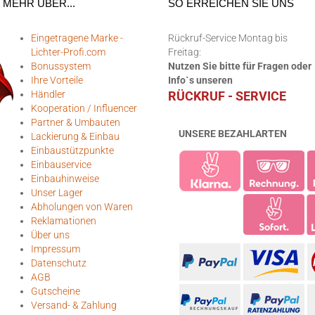
MEHR ÜBER...
SO ERREICHEN SIE UNS
Eingetragene Marke -
Rückruf-Service Montag bis
Lichter-Profi.com
Freitag:
Bonussystem
Nutzen Sie bitte für Fragen oder
Ihre Vorteile
Info`s unseren
Händler
RÜCKRUF - SERVICE
Kooperation / Influencer
Partner & Umbauten
UNSERE BEZAHLARTEN
Lackierung & Einbau
Einbaustützpunkte
Einbauservice
Einbauhinweise
Unser Lager
Abholungen von Waren
Reklamationen
Über uns
Impressum
Datenschutz
AGB
Gutscheine
Versand- & Zahlung